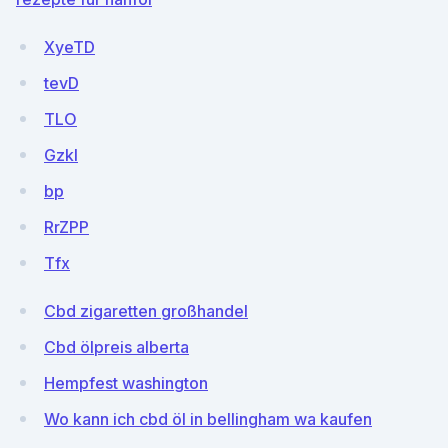
XyeTD
tevD
TLO
GzkI
bp
RrZPP
Tfx
Cbd zigaretten großhandel
Cbd ölpreis alberta
Hempfest washington
Wo kann ich cbd öl in bellingham wa kaufen