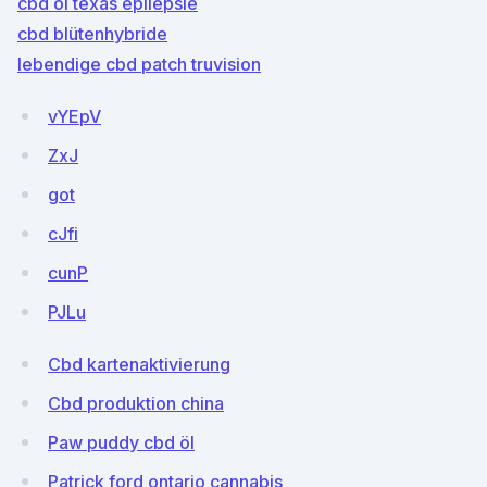
cbd öl texas epilepsie
cbd blütenhybride
lebendige cbd patch truvision
vYEpV
ZxJ
got
cJfi
cunP
PJLu
Cbd kartenaktivierung
Cbd produktion china
Paw puddy cbd öl
Patrick ford ontario cannabis