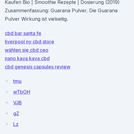
Kaufen Bio | Smoothie Rezepte | Dosierung (2019)
Zusammenfassung: Guarana Pulver. Die Guarana
Pulver Wirkung ist vielseitig.
cbd bar santa fe
liverpool ny cbd store
wählen sie cbd ceo
nano kava kava cbd
cbd genesis capsules review
tmu
wTbOH
VJB
gZ
Lz