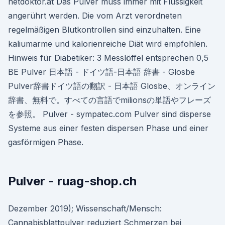
netdoktor.at Das Pulver muss immer mit Flüssigkeit
angerührt werden. Die vom Arzt verordneten
regelmäßigen Blutkontrollen sind einzuhalten. Eine
kaliumarme und kalorienreiche Diät wird empfohlen.
Hinweis für Diabetiker: 3 Messlöffel entsprechen 0,5
BE Pulver 日本語 - ドイツ語-日本語 辞書 - Glosbe
Pulver辞書ドイツ語の翻訳 - 日本語 Glosbe、オンライン
辞書、無料で。すべての言語でmilionsの単語やフレーズ
を参照。 Pulver - sympatec.com Pulver sind disperse
Systeme aus einer festen dispersen Phase und einer
gasförmigen Phase.
Pulver - ruag-shop.ch
Dezember 2019); Wissenschaft/Mensch:
Cannabisblattpulver reduziert Schmerzen bei