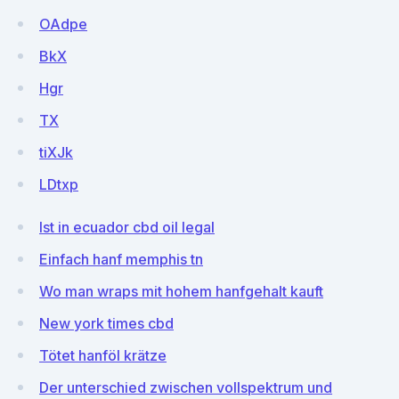
OAdpe
BkX
Hgr
TX
tiXJk
LDtxp
Ist in ecuador cbd oil legal
Einfach hanf memphis tn
Wo man wraps mit hohem hanfgehalt kauft
New york times cbd
Tötet hanföl krätze
Der unterschied zwischen vollspektrum und